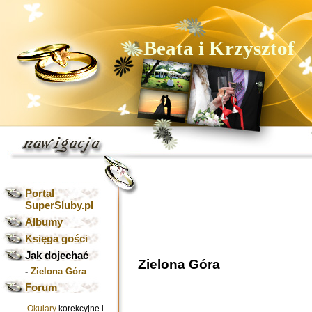
Beata i Krzysztof
Portal
SuperSluby.pl
Albumy
Księga gości
Jak dojechać
-
Zielona Góra
Forum
Okulary
korekcyjne i