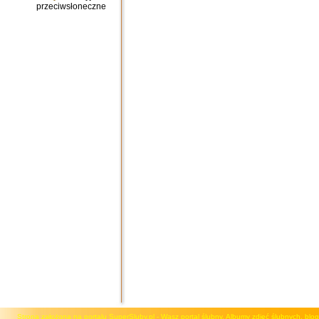
przeciwsłoneczne
Strona założona na portalu SuperSluby.pl - Wasz portal ślubny. Albumy zdjęć ślubnych, blog, 